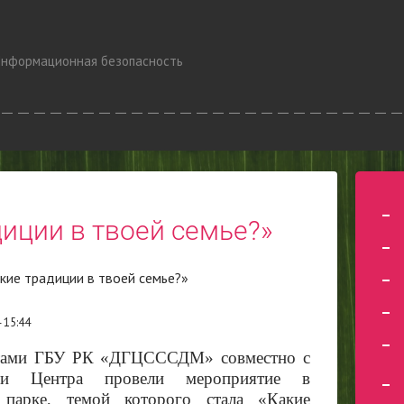
нформационная безопасность
диции в твоей семье?»
акие традиции в твоей семье?»
 15:44
тами ГБУ РК «ДГЦСССДМ» совместно с
ами Центра провели мероприятие в
 парке, темой которого стала «Какие