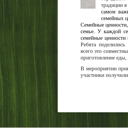
традиции в
самом важ
семейных ц
Семейные ценности,
семье.
У каждой се
семейные ценности 
Ребята поделились
всего это совместн
приготовление еды,
В мероприятии прин
участники получили